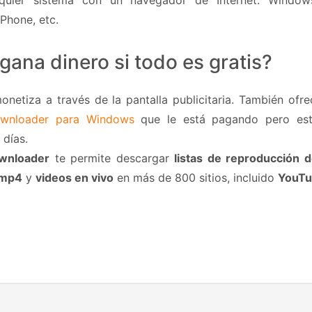
quier sistema con un navegador de Internet: Windows
Phone, etc.
ana dinero si todo es gratis?
monetiza a través de la pantalla publicitaria. También ofr
wnloader para Windows
que le está pagando pero est
 días.
wnloader
te permite descargar
listas de reproducción 
e mp4
y
videos en vivo
en más de 800 sitios, incluido
YouT