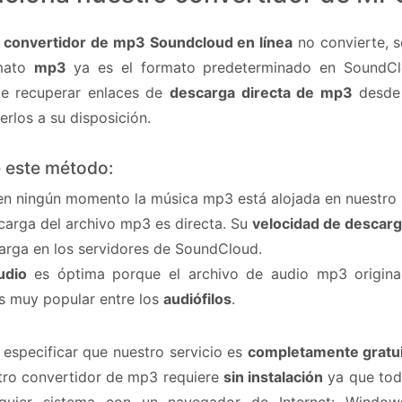
o
convertidor de mp3 Soundcloud en línea
no convierte, 
rmato
mp3
ya es el formato predeterminado en SoundClo
e recuperar enlaces de
descarga directa de mp3
desde 
rlos a su disposición.
e este método:
 en ningún momento la música mp3 está alojada en nuestro 
scarga del archivo mp3 es directa. Su
velocidad de descar
carga en los servidores de SoundCloud.
udio
es óptima porque el archivo de audio mp3 original
es muy popular entre los
audiófilos
.
especificar que nuestro servicio es
completamente gratu
tro convertidor de mp3 requiere
sin instalación
ya que todo