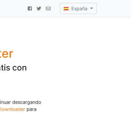
España
er
tis con
tinuar descargando
Downloader
para