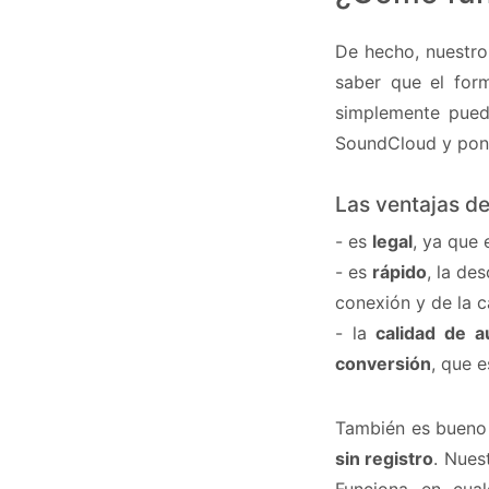
De hecho, nuestr
saber que el fo
simplemente pued
SoundCloud y pone
Las ventajas d
- es
legal
, ya que
- es
rápido
, la de
conexión y de la 
- la
calidad de a
conversión
, que 
También es bueno 
sin registro
. Nues