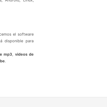
, Android, Linux,
ecemos el software
á disponible para
de mp3
,
videos de
ube
.