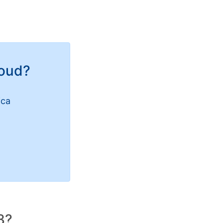
oud?
ica
3?